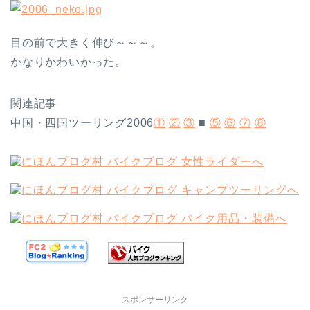
目の前で大きく伸び～～～。
かなりかわいかった。
関連記事
中国・四国ツーリング2006
①
②
③
■
⑤
⑥
⑦
⑧
スポンサーリンク