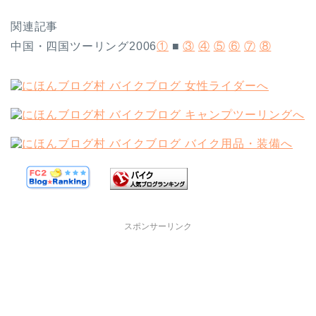
関連記事
中国・四国ツーリング2006
①
■
③
④
⑤
⑥
⑦
⑧
スポンサーリンク