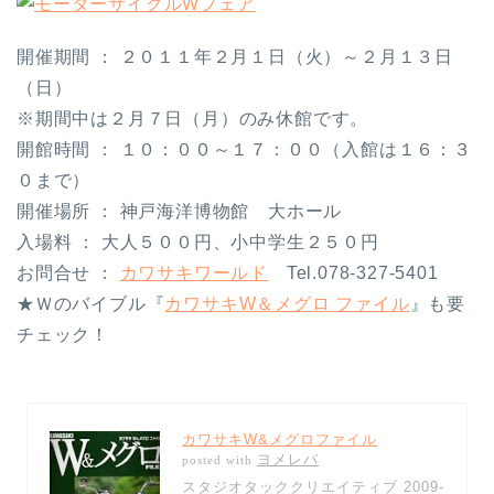
開催期間 ： ２０１１年２月１日（火）～２月１３日
（日）
※期間中は２月７日（月）のみ休館です。
開館時間 ： １０：００～１７：００（入館は１６：３
０まで）
開催場所 ： 神戸海洋博物館 大ホール
入場料 ： 大人５００円、小中学生２５０円
お問合せ ：
カワサキワールド
Tel.078-327-5401
★Ｗのバイブル『
カワサキW＆メグロ ファイル
』も要
チェック！
カワサキW&メグロファイル
ヨメレバ
posted with
スタジオタッククリエイティブ 2009-