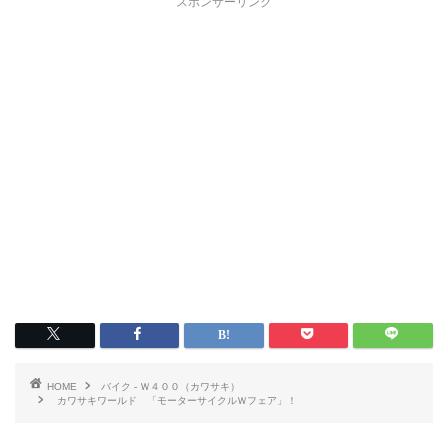
スポンサーリンク
HOME
バイク - Ｗ４００（カワサキ）
カワサキワールド 「モーターサイクルＷフェア」！